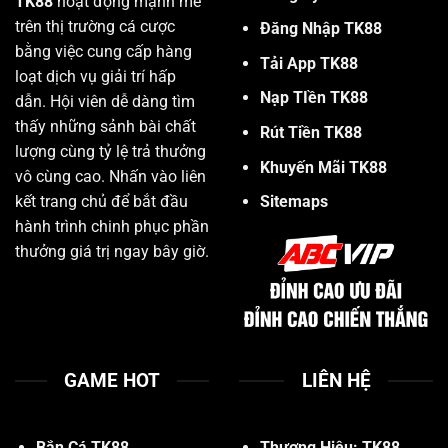
TK88
hoạt động mạnh mẽ
trên thị trường cá cược
Đăng Nhập TK88
bằng việc cung cấp hàng
Tải App TK88
loạt dịch vụ giải trí hấp
Nạp TIền TK88
dẫn. Hội viên dễ dàng tìm
thấy những sảnh bài chất
Rút Tiền TK88
lượng cùng tỷ lệ trả thưởng
Khuyến Mãi TK88
vô cùng cao. Nhấn vào liên
kết trang chủ để bắt đầu
Sitemaps
hành trình chinh phục phần
thưởng giá trị ngay bây giờ.
GAME HOT
LIÊN HỆ
Bắn Cá TK88
Thương Hiệu:
TK88