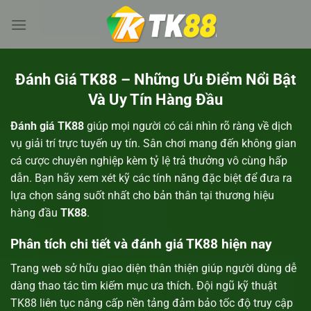
Bỏ
qua
nội
dung
Đánh Giá TK88 – Những Ưu Điểm Nổi Bật
Và Uy Tín Hàng Đầu
Đánh giá TK88
giúp mọi người có cái nhìn rõ ràng về dịch
vụ giải trí trực tuyến uy tín. Sân chơi mang đến không gian
cá cược chuyên nghiệp kèm tỷ lệ trả thưởng vô cùng hấp
dẫn. Bạn hãy xem xét kỹ các tính năng đặc biệt để đưa ra
lựa chọn sáng suốt nhất cho bản thân tại thương hiệu
hàng đầu
TK88
.
Phân tích chi tiết và đánh giá TK88 hiện nay
Trang web sở hữu giao diện thân thiện giúp người dùng dễ
dàng thao tác tìm kiếm mục ưa thích. Đội ngũ kỹ thuật
TK88 liên tục nâng cấp nền tảng đảm bảo tốc độ truy cập