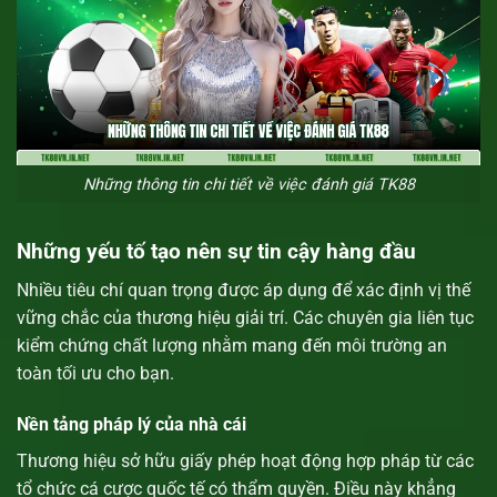
Những thông tin chi tiết về việc đánh giá TK88
Những yếu tố tạo nên sự tin cậy hàng đầu
Nhiều tiêu chí quan trọng được áp dụng để xác định vị thế
vững chắc của thương hiệu giải trí. Các chuyên gia liên tục
kiểm chứng chất lượng nhằm mang đến môi trường an
toàn tối ưu cho bạn.
Nền tảng pháp lý của nhà cái
Thương hiệu sở hữu giấy phép hoạt động hợp pháp từ các
tổ chức cá cược quốc tế có thẩm quyền. Điều này khẳng