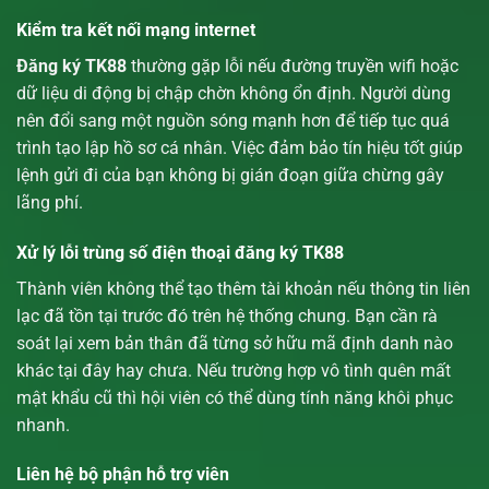
Kiểm tra kết nối mạng internet
Đăng ký TK88
thường gặp lỗi nếu đường truyền wifi hoặc
dữ liệu di động bị chập chờn không ổn định. Người dùng
nên đổi sang một nguồn sóng mạnh hơn để tiếp tục quá
trình tạo lập hồ sơ cá nhân. Việc đảm bảo tín hiệu tốt giúp
lệnh gửi đi của bạn không bị gián đoạn giữa chừng gây
lãng phí.
Xử lý lỗi trùng số điện thoại đăng ký TK88
Thành viên không thể tạo thêm tài khoản nếu thông tin liên
lạc đã tồn tại trước đó trên hệ thống chung. Bạn cần rà
soát lại xem bản thân đã từng sở hữu mã định danh nào
khác tại đây hay chưa. Nếu trường hợp vô tình quên mất
mật khẩu cũ thì hội viên có thể dùng tính năng khôi phục
nhanh.
Liên hệ bộ phận hỗ trợ viên