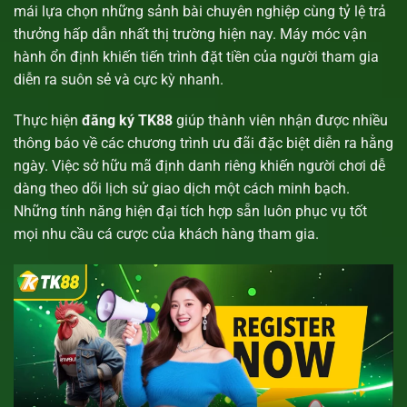
mái lựa chọn những sảnh bài chuyên nghiệp cùng tỷ lệ trả
thưởng hấp dẫn nhất thị trường hiện nay. Máy móc vận
hành ổn định khiến tiến trình đặt tiền của người tham gia
diễn ra suôn sẻ và cực kỳ nhanh.
Thực hiện
đăng ký TK88
giúp thành viên nhận được nhiều
thông báo về các chương trình ưu đãi đặc biệt diễn ra hằng
ngày. Việc sở hữu mã định danh riêng khiến người chơi dễ
dàng theo dõi lịch sử giao dịch một cách minh bạch.
Những tính năng hiện đại tích hợp sẵn luôn phục vụ tốt
mọi nhu cầu cá cược của khách hàng tham gia.