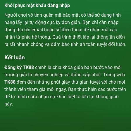
Khôi phục mật khẩu đăng nhập
Người chơi vô tình quên mã bảo mật có thể sử dụng tính
năng lấy lại tự động cực kỳ đơn giản. Bạn chỉ cần nhập
đúng địa chỉ email hoặc số điện thoại để nhận mã xác
nhận từ phía hệ thống. Quá trình thiết lập lại thông tin diễn
ra rất nhanh chóng và đảm bảo tính an toàn tuyệt đối luôn.
Kết luận
Đăng ký TK88
chính là chìa khóa giúp bạn bước vào môi
trường giải trí chuyên nghiệp và đẳng cấp nhất. Trang web
TK88
đem đến những phút giây thư giãn tuyệt vời cho mọi
thành viên tham gia mỗi ngày. Bạn thực hiện các bước trên
để tự mình cảm nhận sự khác biệt to lớn tại không gian
này.