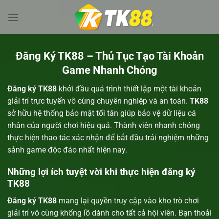
Bỏ
qua
nội
dung
Đăng Ký TK88 – Thủ Tục Tạo Tài Khoản
Game Nhanh Chóng
Đăng ký
TK88
khởi đầu quá trình thiết lập một tài khoản
giải trí trực tuyến vô cùng chuyên nghiệp và an toàn.
TK88
sở hữu hệ thống bảo mật tối tân giúp bảo vệ dữ liệu cá
nhân của người chơi hiệu quả. Thành viên nhanh chóng
thực hiện thao tác xác nhận để bắt đầu trải nghiệm những
sảnh game độc đáo nhất hiện nay.
Những lợi ích tuyệt vời khi thực hiện đăng ký
TK88
Đăng ký TK88
mang lại quyền truy cập vào kho trò chơi
giải trí vô cùng khổng lồ dành cho tất cả hội viên. Bạn thoải