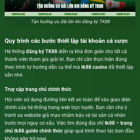
Tận hưởng ưu đãi lớn khi đăng ký TK88
Quy trình các bước thiết lập tài khoản cá cược
Hệ thống
đăng ký TK88
diễn ra khá đơn giản cho tất cả
thành viên tham gia giải trí. Bạn chỉ cần thực hiện đúng
theo trình tự hướng dẫn cụ thể mà
tk88 casino
đã thiết lập
sẵn nhé.
Truy cập trang chủ chính thức
Hội viên sử dụng đường liên kết an toàn để vào giao diện
chính của hệ thống trang web trực tuyến. Bạn cần chú ý
tránh xa website giả mạo nhằm bảo vệ tài sản cá nhân
trước mọi nguy cơ xấu. Việc tìm đúng địa chỉ
tk88 – trang
chủ tk88.guide chính thức
giúp quá trình thao tác ban đầu
không gặp trở ngại.