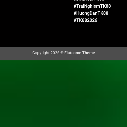
#TraiNghiemTK88
#HuongDanTK88
#TK882026
Copyright 2026 ©
Flatsome Theme