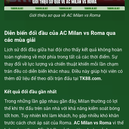
Giới thiệu sơ qua về AC Milan vs Roma
Diễn biến đối đầu của AC Milan vs Roma qua
các mùa giải
Lịch sử đối đầu giữa hai đội cho thấy kết quả không hoàn
toàn nghiêng về một phía trong tất cả các thời điểm. Sự
thay đổi về lực lượng và chiến thuật khiến mỗi lần chạm
trán đều có diễn biến khác nhau. Điều này giúp hội viên có
thêm dữ liệu để theo dõi trận đấu tại
TK88.com.
Kết quả đối đầu gần nhất
Trong những lần gặp nhau gần đây, Milan thường có lợi
thế khi thi đấu trên sân nhà với khả năng kiểm soát bóng
tốt hơn. Tuy nhiên khi làm khách, họ gặp nhiều khó khăn
trước cách chơi áp sát của Roma.
AC Milan vs Roma
vì thế