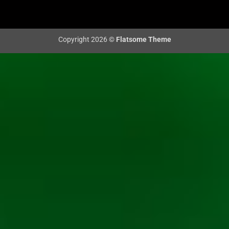
Copyright 2026 ©
Flatsome Theme