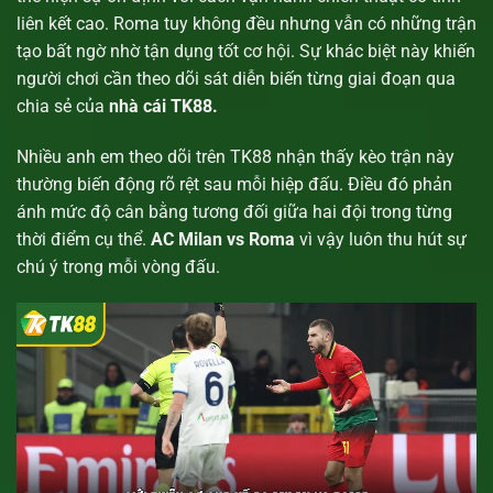
liên kết cao. Roma tuy không đều nhưng vẫn có những trận
tạo bất ngờ nhờ tận dụng tốt cơ hội. Sự khác biệt này khiến
người chơi cần theo dõi sát diễn biến từng giai đoạn qua
chia sẻ của
nhà cái TK88.
Nhiều anh em theo dõi trên TK88 nhận thấy kèo trận này
thường biến động rõ rệt sau mỗi hiệp đấu. Điều đó phản
ánh mức độ cân bằng tương đối giữa hai đội trong từng
thời điểm cụ thể.
AC Milan vs Roma
vì vậy luôn thu hút sự
chú ý trong mỗi vòng đấu.