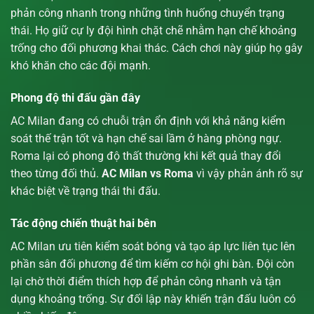
phản công nhanh trong những tình huống chuyển trạng
thái. Họ giữ cự ly đội hình chặt chẽ nhằm hạn chế khoảng
trống cho đối phương khai thác. Cách chơi này giúp họ gây
khó khăn cho các đội mạnh.
Phong độ thi đấu gần đây
AC Milan đang có chuỗi trận ổn định với khả năng kiểm
soát thế trận tốt và hạn chế sai lầm ở hàng phòng ngự.
Roma lại có phong độ thất thường khi kết quả thay đổi
theo từng đối thủ.
AC Milan vs Roma
vì vậy phản ánh rõ sự
khác biệt về trạng thái thi đấu.
Tác động chiến thuật hai bên
AC Milan ưu tiên kiểm soát bóng và tạo áp lực liên tục lên
phần sân đối phương để tìm kiếm cơ hội ghi bàn. Đội còn
lại chờ thời điểm thích hợp để phản công nhanh và tận
dụng khoảng trống. Sự đối lập này khiến trận đấu luôn có