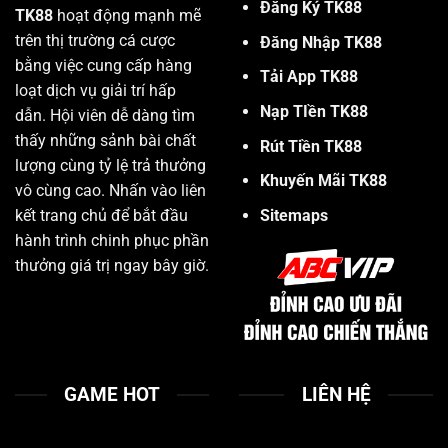
Đăng Ký TK88
TK88
hoạt động mạnh mẽ
trên thị trường cá cược
Đăng Nhập TK88
bằng việc cung cấp hàng
Tải App TK88
loạt dịch vụ giải trí hấp
Nạp TIền TK88
dẫn. Hội viên dễ dàng tìm
thấy những sảnh bài chất
Rút Tiền TK88
lượng cùng tỷ lệ trả thưởng
Khuyến Mãi TK88
vô cùng cao. Nhấn vào liên
kết trang chủ để bắt đầu
Sitemaps
hành trình chinh phục phần
thưởng giá trị ngay bây giờ.
GAME HOT
LIÊN HỆ