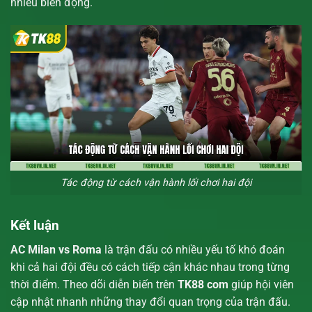
nhiều biến động.
Tác động từ cách vận hành lối chơi hai đội
Kết luận
AC Milan vs Roma
là trận đấu có nhiều yếu tố khó đoán
khi cả hai đội đều có cách tiếp cận khác nhau trong từng
thời điểm. Theo dõi diễn biến trên
TK88 com
giúp hội viên
cập nhật nhanh những thay đổi quan trọng của trận đấu.