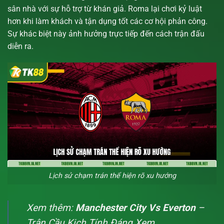
sân nhà với sự hỗ trợ từ khán giả. Roma lại chơi kỷ luật
hơn khi làm khách và tận dụng tốt các cơ hội phản công.
Sự khác biệt này ảnh hưởng trực tiếp đến cách trận đấu
diễn ra.
Lịch sử chạm trán thể hiện rõ xu hướng
Xem thêm:
Manchester City Vs Everton
–
Trận Cầu Kịch Tính Đáng Xem