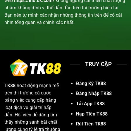
web
https://lho.uk.com/
không ngừng cải thiện chất lượng
nhằm khẳng định vị thế dẫn đầu trên thị trường hiện tại.
Bạn nên tự mình xác nhận những thông tin trên để có cái
nhìn tổng quan và chính xác nhất.
TRUY CẬP
Đăng Ký TK88
TK88
hoạt động mạnh mẽ
trên thị trường cá cược
Đăng Nhập TK88
bằng việc cung cấp hàng
Tải App TK88
loạt dịch vụ giải trí hấp
Nạp TIền TK88
dẫn. Hội viên dễ dàng tìm
thấy những sảnh bài chất
Rút Tiền TK88
lượng cùng tỷ lệ trả thưởng