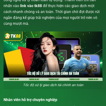
nhấn vào
link vào tk88
để thực hiện các giao dịch một
cách nhanh chóng và an toàn. Thời gian chờ đợi được rút
ngắn đáng kể giúp trải nghiệm của mọi người trở nên vô
cùng mượt mà.
Tốc độ xử lý giao dịch tài chính an toàn
Nhân viên hỗ trợ chuyên nghiệp