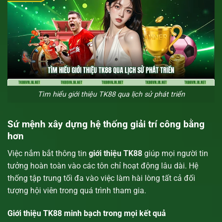
Tìm hiểu giới thiệu TK88 qua lịch sử phát triển
Sứ mệnh xây dựng hệ thống giải trí công bằng
hơn
Việc nắm bắt thông tin
giới thiệu TK88
giúp mọi người tin
tưởng hoàn toàn vào các tôn chỉ hoạt động lâu dài. Hệ
thống tập trung tối đa vào việc làm hài lòng tất cả đối
tượng hội viên trong quá trình tham gia.
Giới thiệu TK88 minh bạch trong mọi kết quả